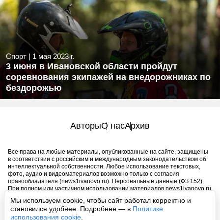
Спорт
|
1 мая 2023 г.
3 июня в Ивановской области пройдут
соревнования экипажей на внедорожниках по
бездорожью
Авторы
О нас
Архив
Все права на любые материалы, опубликованные на сайте, защищены
в соответствии с российским и международным законодательством об
интеллектуальной собственности. Любое использование текстовых,
фото, аудио и видеоматериалов возможно только с согласия
правообладателя (news1ivanovo.ru). Персональные данные (ФЗ 152).
При полном или частичном использовании материалов news1ivanovo.ru
активная индексируемая гиперссылка на исходный материал
Мы используем cookie, чтобы сайт работал корректно и
обязательна. Запрещено для детей. Оригинал текста:
становился удобнее. Подробнее — в
Политике
https://news1ivanovo.ru/
использования cookie
.