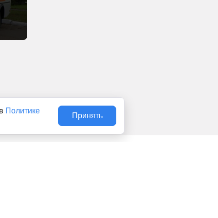
 в
Политике
Принять
Авторы
О нас
Архив
льством об интеллектуальной собственности. Любое
сональные данные (ФЗ 152). При полном или частичном
о для детей. Оригинал текста:
https://news1ivanovo.ru/