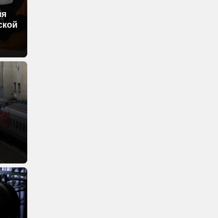
ия
ской