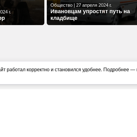
Общество
|
27 апреля 2024 г.
Ивановцам упростят путь на
024 г.
ор
кладбище
айт работал корректно и становился удобнее. Подробнее —
ащищены в соответствии с российским и международным законодате
можно только с согласия правообладателя (news1ivanovo.ru). Пер
руемая гиперссылка на исходный материал обязательна. Запрещен
и
|
Политика использования cookie