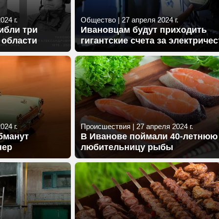
024 г.
Общество
|
27 апреля 2024 г.
ибли три
Ивановцам будут приходить
 области
гигантские счета за электриче
024 г.
Происшествия
|
27 апреля 2024 г.
бманут
В Иванове поймали 40-летнюю
нер
любительницу рыбы