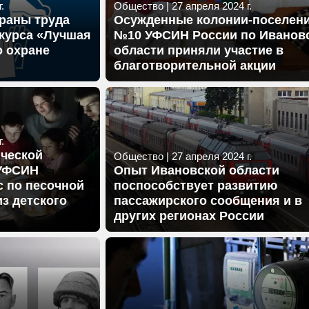
.
Общество
|
27 апреля 2024 г.
раны труда
Осужденные колонии-поселен
курса «Лучшая
№10 УФСИН России по Иванов
о охране
области приняли участие в
благотворительной акции
.
ической
Общество
|
27 апреля 2024 г.
 УФСИН
Опыт Ивановской области
с по песочной
поспособствует развитию
з детского
пассажирского сообщения и в
других регионах России