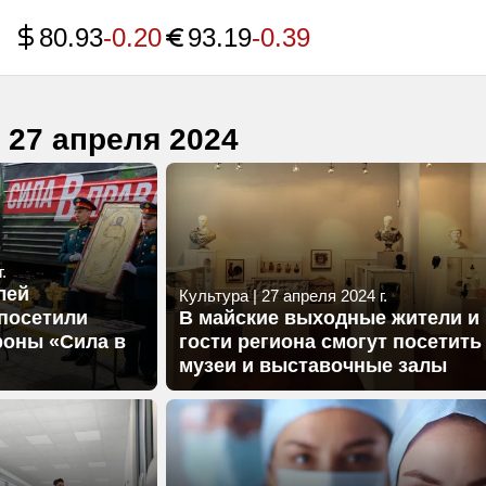
80.93
-0.20
93.19
-0.39
 27 апреля 2024
.
лей
Культура
|
27 апреля 2024 г.
посетили
В майские выходные жители и
роны «Сила в
гости региона смогут посетить
музеи и выставочные залы