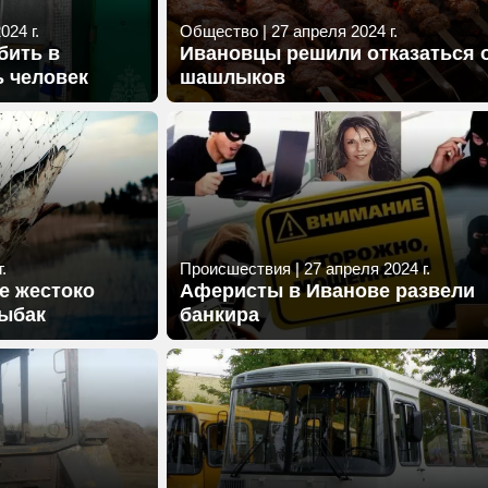
024 г.
Общество
|
27 апреля 2024 г.
бить в
Ивановцы решили отказаться 
 человек
шашлыков
.
Происшествия
|
27 апреля 2024 г.
е жестоко
Аферисты в Иванове развели
рыбак
банкира