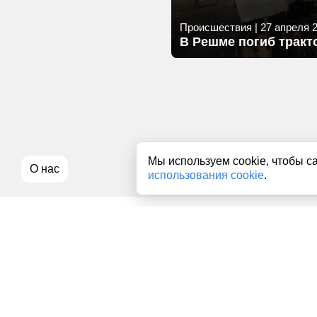
Происшествия
|
27 апреля 2
В Решме погиб тракт
Мы используем cookie, чтобы с
О нас
использования cookie
.
Все права на любые материалы, опубликованные на сайте, з
использование текстовых, фото, аудио и видеоматериалов воз
использовании материалов news1ivanovo.ru активная индекси
Пользовательское соглашение
|
Политика конфиденциальност