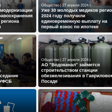
.
Общество
|
27 апреля 2024 г.
 модернизации
Уже 30 молодых медиков регио
равоохранения
2024 году получили
 региона
единовременную выплату на
ы
первый взнос по ипотеке
Общество
|
27 апреля 2024 г.
АО "Водоканал" займется
строительством станции
.
аседание
обезжелезивания в Гаврилово
 УФСБ
Посаде