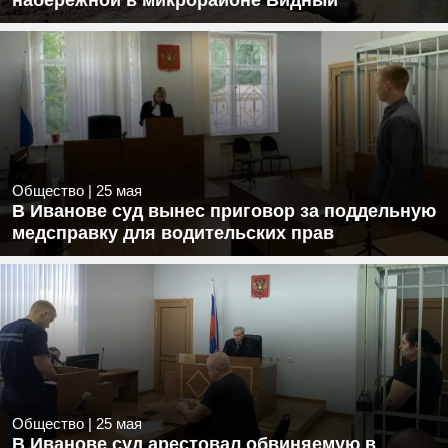
набережной в микрорайоне Видный
Общество
|
25 мая
В Иванове суд вынес приговор за поддельную
медсправку для водительских прав
Общество
|
25 мая
В Иванове суд арестовал обвиняемую в