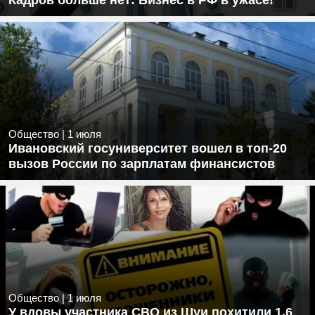
Кадров больше нет: Бизнес в РФ в ужасе!
Общество
|
1 июля
Ивановский госуниверситет вошел в топ-20
вызов России по зарплатам финансистов
Общество
|
1 июля
У вдовы участника СВО из Шуи похитили 1,6