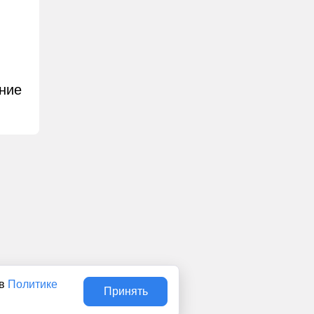
ние
 в
Политике
Принять