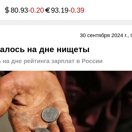
80.93
-0.20
93.19
-0.39
30 сентября 2024 г., 
залось на дне нищеты
 на дне рейтинга зарплат в России