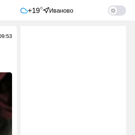
○
+19
Иваново
09:53