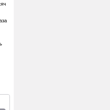
сяч
аза
ь