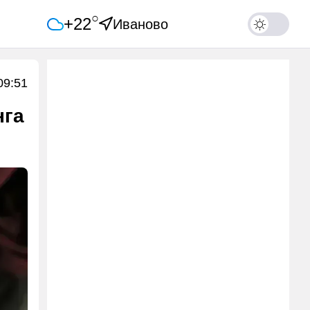
○
+22
Иваново
09:51
нга