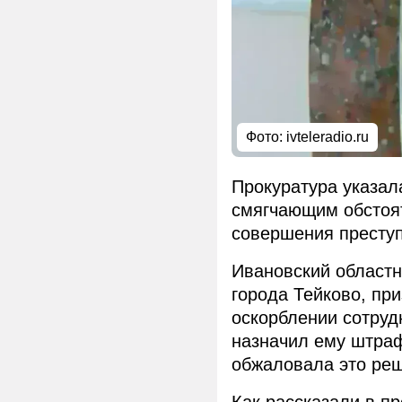
Фото: ivteleradio.ru
Прокуратура указала
смягчающим обстоят
совершения престу
Ивановский областн
города Тейково, пр
оскорблении сотруд
назначил ему штраф
обжаловала это реш