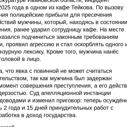
рокуратуре Ивановской области, инцидент
025 года в одном из кафе Тейкова. По вызову
ния полицейские прибыли для пресечения
ствий мужчины, который, находясь в состояни
ения, ранее ударил сотрудницу кафе. На месте
казался подчиниться законным требованиям
и, проявил агрессию и стал оскорблять одного 
нзурную лексику. Кроме того, мужчина нанёс
головой в лицо.
, что явка с повинной не может считаться
ельством, так как мужчина был задержан
момент совершения преступления, а его дейст
дерзостью. Суд апелляционной инстанции
 доводами и изменил приговор: теперь осуждён
 2 года и 15 дней принудительных работ с
аботка в доход государства.