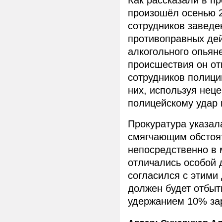
Как рассказали в п
произошёл осенью 2
сотрудников заведе
противоправных дей
алкогольного опьян
происшествия он от
сотрудников полици
них, используя неце
полицейскому удар 
Прокуратура указала
смягчающим обстоят
непосредственно в 
отличались особой 
согласился с этими
должен будет отбыть
удержанием 10% зар