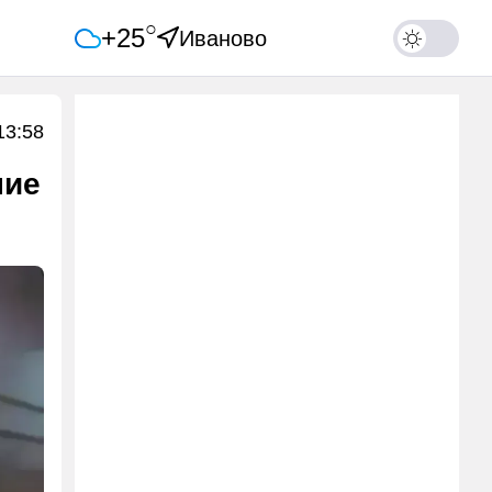
○
+25
Иваново
13:58
ние