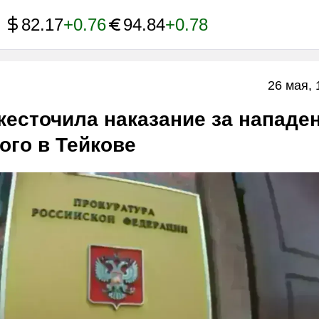
82.17
+0.76
94.84
+0.78
26 мая, 
есточила наказание за нападе
ого в Тейкове