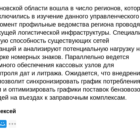
овской области вошла в число регионов, кото
ключились в изучение данного управленческого
момент профильные ведомства региона проводя
кущей логистической инфраструктуры. Специал
ную способность существующих сетей
анций и анализируют потенциальную нагрузку н
рке номерных знаков. Параллельно ведется
много обеспечения кассовых узлов для
нтроля дат и литража. Ожидается, что внедрен
позволит синхронизировать график потреблени
 и оптимизировать графики поставок бензовоз
дей на въездах к заправочным комплексам.
ексей