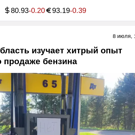
80.93
-0.20
93.19
-0.39
8 июля, 
бласть изучает хитрый опыт
о продаже бензина