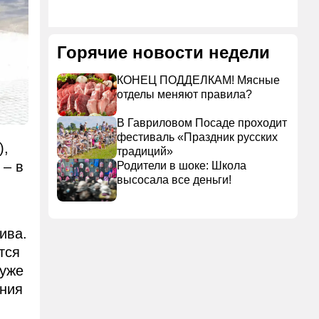
Горячие новости недели
КОНЕЦ ПОДДЕЛКАМ! Мясные
отделы меняют правила?
В Гавриловом Посаде проходит
фестиваль «Праздник русских
),
традиций»
 – в
Родители в шоке: Школа
высосала все деньги!
ива.
тся
 уже
ения