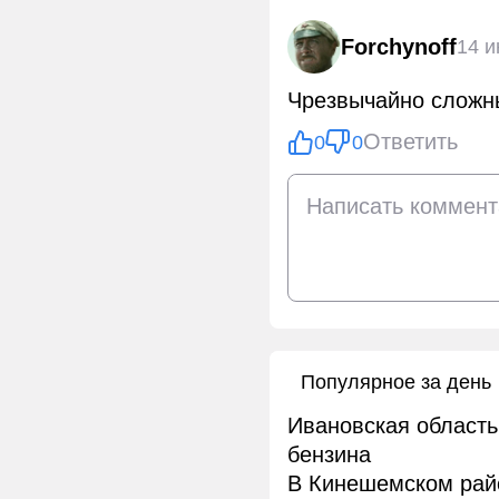
Forchynoff
14 
Чрезвычайно сложны
Ответить
0
0
Популярное за день
Ивановская область
бензина
В Кинешемском рай