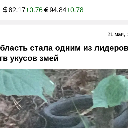
82.17
+0.76
94.84
+0.78
21 мая, 
бласть стала одним из лидеро
тв укусов змей