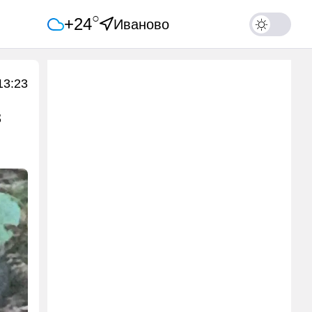
○
+24
Иваново
13:23
в