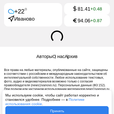
81.41
○
+0.48
+22
Иваново
94.06
+0.87
Авторы
О нас
Архив
Все права на любые материалы, опубликованные на сайте, защищены
в соответствии с российским и международным законодательством об
интеллектуальной собственности. Любое использование текстовых,
фото, аудио и видеоматериалов возможно только с согласия
правообладателя (news1ivanovo.ru). Персональные данные (ФЗ 152).
При полном или частичном использовании материалов news1ivanovo.ru
активная индексируемая гиперссылка на исходный материал
Мы используем cookie, чтобы сайт работал корректно и
обязательна. Запрещено для детей. Оригинал текста:
становился удобнее. Подробнее — в
Политике
https://news1ivanovo.ru/
использования cookie
.
Пользовательское соглашение
|
Политика конфиденциальности
|
Принять
Политика использования cookie