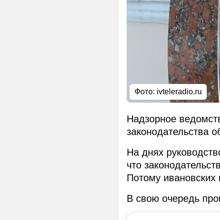
Фото: ivteleradio.ru
Надзорное ведомств
законодательства о
На днях руководст
что законодательст
Потому ивановских 
В свою очередь про