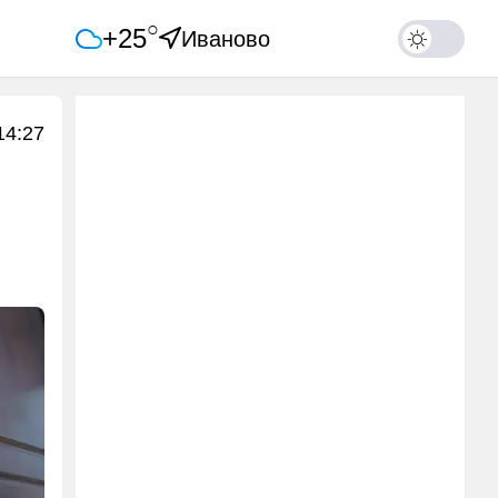
○
+25
Иваново
14:27