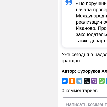
«По поручени
начала прове
Международно
реализации о
Иваново. Про
законодатель
также департ
Уже сегодня в надз
граждан.
Автор:
Сухоруков Ал
0 комментариев