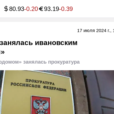
80.93
-0.20
93.19
-0.39
17 июля 2024 г., 
 занялась ивановским
м»
рдомом» занялась прокуратура