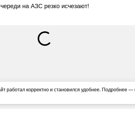
череди на АЗС резко исчезают!
айт работал корректно и становился удобнее. Подробнее —
ащищены в соответствии с российским и международным законодате