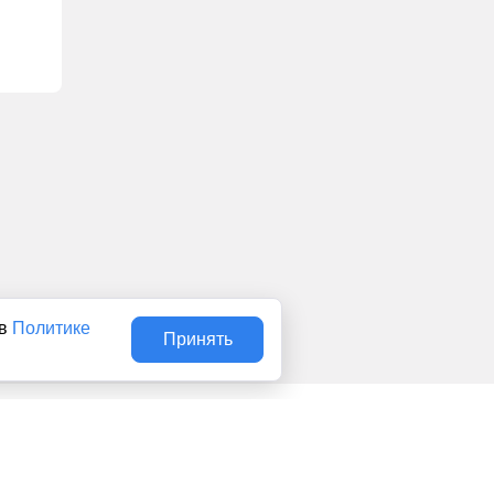
 в
Политике
Принять
Авторы
О нас
Архив
льством об интеллектуальной собственности. Любое