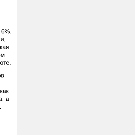
м
 6%.
и,
кая
ом
оте.
ов
как
, а
.