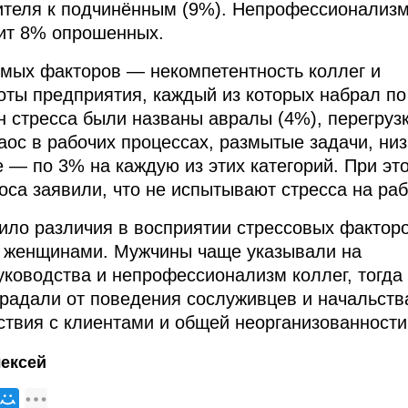
ителя к подчинённым (9%). Непрофессионализ
оит 8% опрошенных.
имых факторов — некомпетентность коллег и
оты предприятия, каждый из которых набрал по
н стресса были названы авралы (4%), перегрузк
аос в рабочих процессах, размытые задачи, низ
е — по 3% на каждую из этих категорий. При эт
оса заявили, что не испытывают стресса на раб
ло различия в восприятии стрессовых фактор
 женщинами. Мужчины чаще указывали на
уководства и непрофессионализм коллег, тогда 
адали от поведения сослуживцев и начальства
ствия с клиентами и общей неорганизованности
ексей