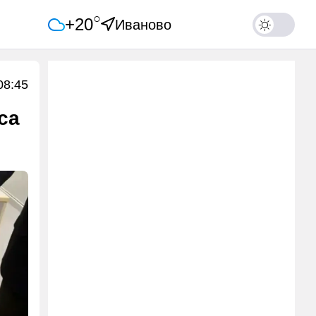
○
+20
Иваново
08:45
са