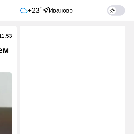
○
+23
Иваново
11:53
ем