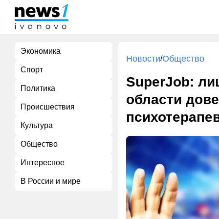
Экономика
Новости
Общество
/
Спорт
SuperJob: л
Политика
области дове
Происшествия
психотерапе
Культура
Общество
Интересное
В России и мире