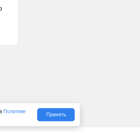
о
 в
Политике
Принять