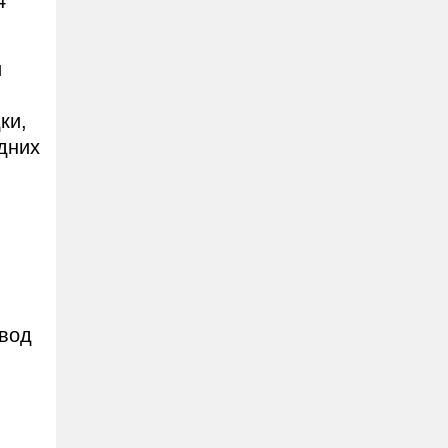
4
и
ки,
дних
ввод