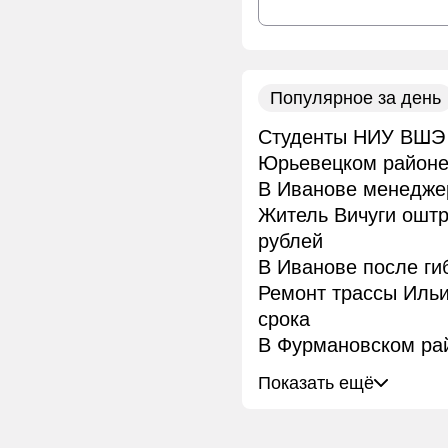
Популярное за день
Студенты НИУ ВШЭ 
Юрьевецком район
В Иванове менеджер
Житель Вичуги ошт
рублей
В Иванове после ги
Ремонт трассы Иль
срока
В Фурмановском рай
Показать ещё