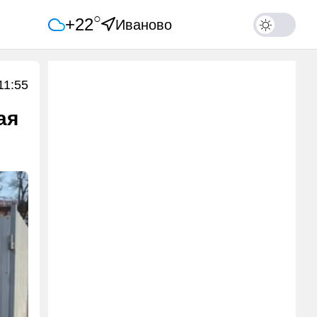
○
+22
Иваново
11:55
ая