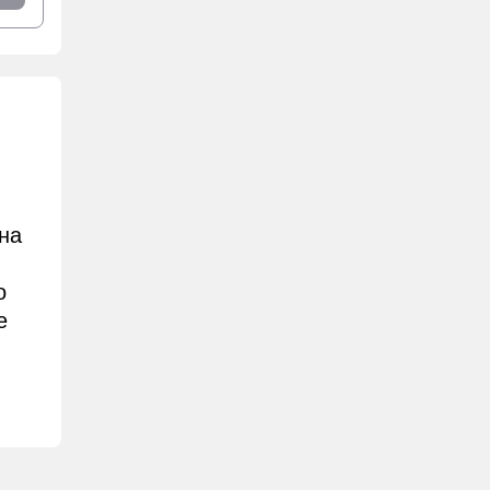
на
о
е