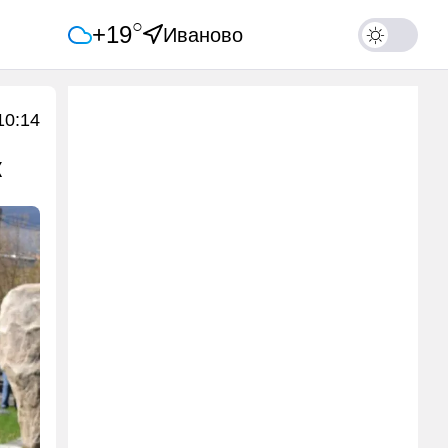
○
+19
Иваново
10:14
к