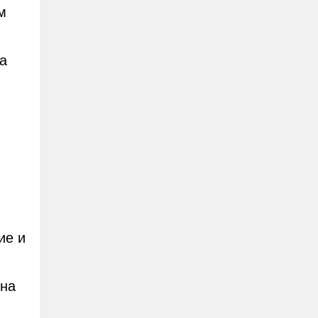
м
а
ие и
 на