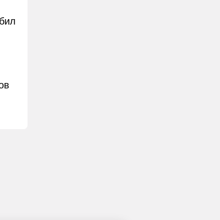
сбил
ов