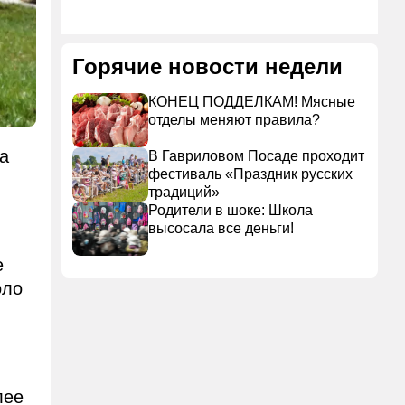
Горячие новости недели
КОНЕЦ ПОДДЕЛКАМ! Мясные
отделы меняют правила?
а
В Гавриловом Посаде проходит
фестиваль «Праздник русских
традиций»
Родители в шоке: Школа
высосала все деньги!
е
оло
лее