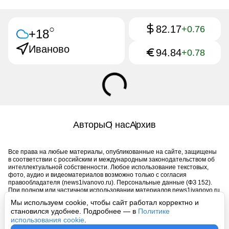
82.17
○
+0.76
+18
Иваново
94.84
+0.78
Авторы
О нас
Архив
Все права на любые материалы, опубликованные на сайте, защищены
в соответствии с российским и международным законодательством об
интеллектуальной собственности. Любое использование текстовых,
фото, аудио и видеоматериалов возможно только с согласия
правообладателя (news1ivanovo.ru). Персональные данные (ФЗ 152).
При полном или частичном использовании материалов news1ivanovo.ru
активная индексируемая гиперссылка на исходный материал
Мы используем cookie, чтобы сайт работал корректно и
обязательна. Запрещено для детей. Оригинал текста:
становился удобнее. Подробнее — в
Политике
https://news1ivanovo.ru/
использования cookie
.
Пользовательское соглашение
|
Политика конфиденциальности
|