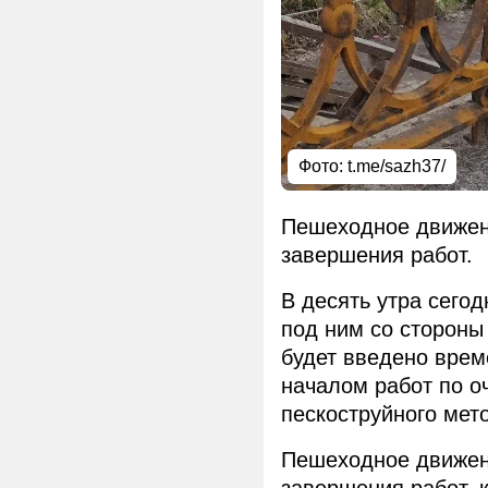
Фото: t.me/sazh37/
Пешеходное движени
завершения работ.
В десять утра сего
под ним со стороны
будет введено врем
началом работ по о
пескоструйного мет
Пешеходное движени