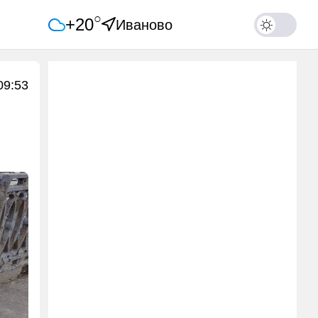
○
+20
Иваново
09:53