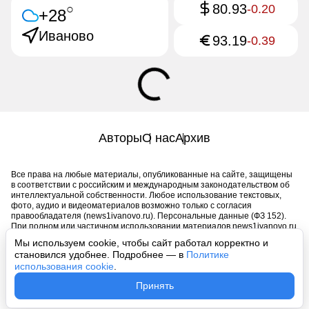
80.93
○
-0.20
+28
Иваново
93.19
-0.39
Авторы
О нас
Архив
Все права на любые материалы, опубликованные на сайте, защищены
в соответствии с российским и международным законодательством об
интеллектуальной собственности. Любое использование текстовых,
фото, аудио и видеоматериалов возможно только с согласия
правообладателя (news1ivanovo.ru). Персональные данные (ФЗ 152).
При полном или частичном использовании материалов news1ivanovo.ru
активная индексируемая гиперссылка на исходный материал
Мы используем cookie, чтобы сайт работал корректно и
обязательна. Запрещено для детей. Оригинал текста:
становился удобнее. Подробнее — в
Политике
https://news1ivanovo.ru/
использования cookie
.
Пользовательское соглашение
|
Политика конфиденциальности
|
Принять
Политика использования cookie