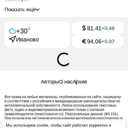
Показать ещё
81.41
○
+0.48
+30
Иваново
94.06
+0.87
Авторы
О нас
Архив
Все права на любые материалы, опубликованные на сайте, защищены
в соответствии с российским и международным законодательством об
интеллектуальной собственности. Любое использование текстовых,
фото, аудио и видеоматериалов возможно только с согласия
правообладателя (news1ivanovo.ru). Персональные данные (ФЗ 152).
При полном или частичном использовании материалов news1ivanovo.ru
активная индексируемая гиперссылка на исходный материал
Мы используем cookie, чтобы сайт работал корректно и
обязательна. Запрещено для детей. Оригинал текста: