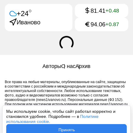
81.41
○
+0.48
+24
Иваново
94.06
+0.87
Авторы
О нас
Архив
Все права на любые материалы, опубликованные на сайте, защищены
в соответствии с российским и международным законодательством об
интеллектуальной собственности. Любое использование текстовых,
фото, аудио и видеоматериалов возможно только с согласия
правообладателя (news1ivanovo.ru). Персональные данные (ФЗ 152).
При полном или частичном использовании материалов news1ivanovo.ru
активная индексируемая гиперссылка на исходный материал
Мы используем cookie, чтобы сайт работал корректно и
обязательна. Запрещено для детей. Оригинал текста:
становился удобнее. Подробнее — в
Политике
https://news1ivanovo.ru/
использования cookie
.
Пользовательское соглашение
|
Политика конфиденциальности
|
Принять
Политика использования cookie