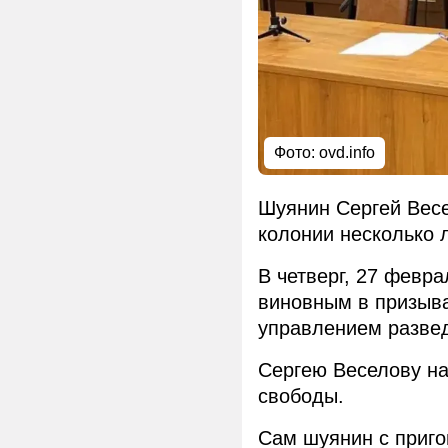
Фото: ovd.info
Шуянин Сергей Весе
колонии несколько л
В четверг, 27 февр
виновным в призыва
управлением развед
Сергею Веселову на
свободы.
Сам шуянин с приго