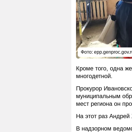
Фото: epp.genproc.gov.r
Кроме того, одна ж
многодетной.
Прокурор Ивановско
муниципальным обра
мест региона он пр
На этот раз Андрей
В надзорном ведомс