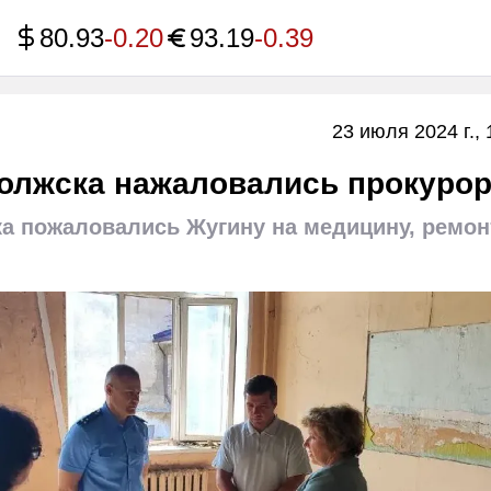
80.93
-0.20
93.19
-0.39
23 июля 2024 г., 
олжска нажаловались прокуро
а пожаловались Жугину на медицину, ремон