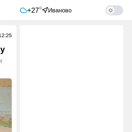
○
+27
Иваново
12:25
ру
т