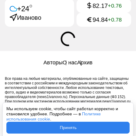
82.17
○
+0.76
+24
Иваново
94.84
+0.78
Авторы
О нас
Архив
Все права на любые материалы, опубликованные на сайте, защищены
в соответствии с российским и международным законодательством об
интеллектуальной собственности. Любое использование текстовых,
фото, аудио и видеоматериалов возможно только с согласия
правообладателя (news1ivanovo.ru). Персональные данные (ФЗ 152).
При полном или частичном использовании материалов news1ivanovo.ru
активная индексируемая гиперссылка на исходный материал
Мы используем cookie, чтобы сайт работал корректно и
обязательна. Запрещено для детей. Оригинал текста:
становился удобнее. Подробнее — в
Политике
https://news1ivanovo.ru/
использования cookie
.
Пользовательское соглашение
|
Политика конфиденциальности
|
Принять
Политика использования cookie