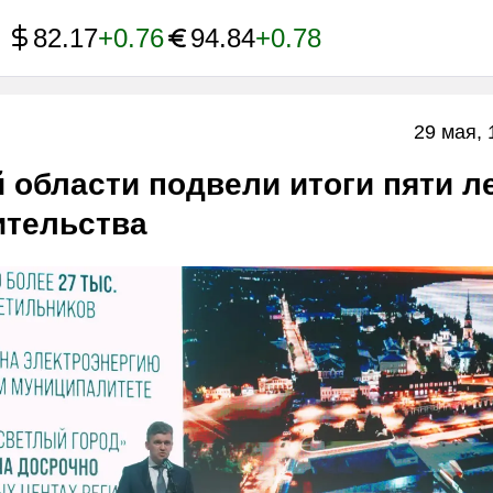
82.17
+0.76
94.84
+0.78
29 мая, 
 области подвели итоги пяти л
ительства