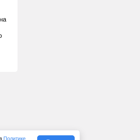
на
о
 в
Политике