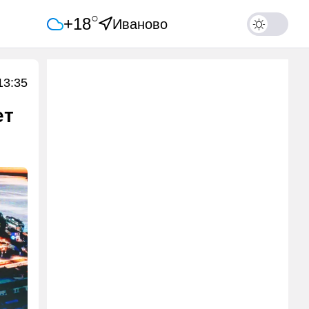
○
+18
Иваново
13:35
ет