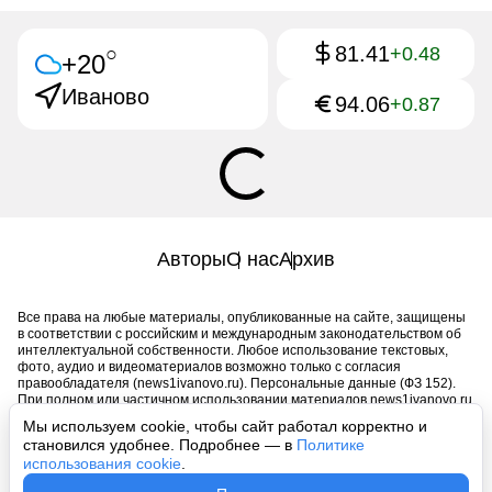
81.41
○
+0.48
+20
Иваново
94.06
+0.87
Авторы
О нас
Архив
Все права на любые материалы, опубликованные на сайте, защищены
в соответствии с российским и международным законодательством об
интеллектуальной собственности. Любое использование текстовых,
фото, аудио и видеоматериалов возможно только с согласия
правообладателя (news1ivanovo.ru). Персональные данные (ФЗ 152).
При полном или частичном использовании материалов news1ivanovo.ru
активная индексируемая гиперссылка на исходный материал
Мы используем cookie, чтобы сайт работал корректно и
обязательна. Запрещено для детей. Оригинал текста:
становился удобнее. Подробнее — в
Политике
https://news1ivanovo.ru/
использования cookie
.
Пользовательское соглашение
|
Политика конфиденциальности
|