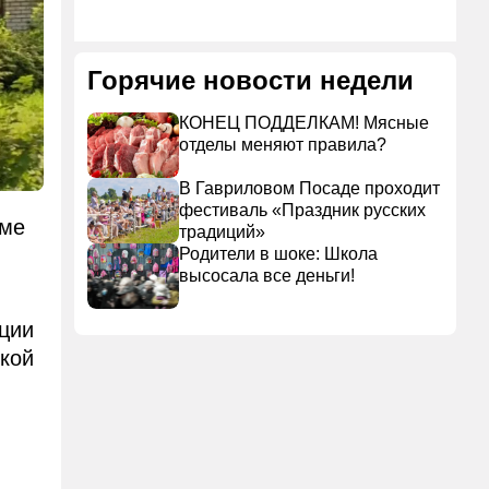
Горячие новости недели
КОНЕЦ ПОДДЕЛКАМ! Мясные
отделы меняют правила?
В Гавриловом Посаде проходит
фестиваль «Праздник русских
шме
традиций»
Родители в шоке: Школа
высосала все деньги!
ции
ской