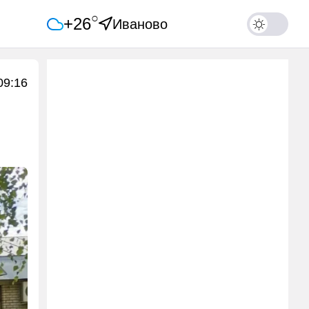
○
+26
Иваново
09:16