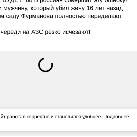
 БУДЕТ: 68% россиян совершат эту ошибку!
и мужчину, который убил жену 16 лет назад
ом саду Фурманова полностью переделают
череди на АЗС резко исчезают!
айт работал корректно и становился удобнее. Подробнее —