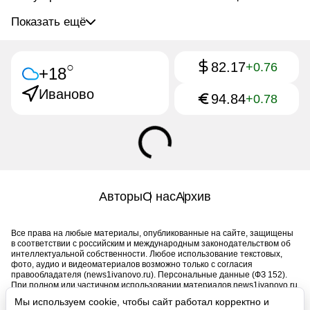
Показать ещё
82.17
○
+0.76
+18
Иваново
94.84
+0.78
Авторы
О нас
Архив
Все права на любые материалы, опубликованные на сайте, защищены
в соответствии с российским и международным законодательством об
интеллектуальной собственности. Любое использование текстовых,
фото, аудио и видеоматериалов возможно только с согласия
правообладателя (news1ivanovo.ru). Персональные данные (ФЗ 152).
При полном или частичном использовании материалов news1ivanovo.ru
активная индексируемая гиперссылка на исходный материал
Мы используем cookie, чтобы сайт работал корректно и
обязательна. Запрещено для детей. Оригинал текста: