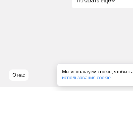
Показать ещё
Мы используем cookie, чтобы с
О нас
использования cookie
.
Все права на любые материалы, опубликованные на сайте, з
использование текстовых, фото, аудио и видеоматериалов воз
использовании материалов news1ivanovo.ru активная индекси