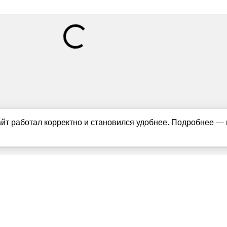
айт работал корректно и становился удобнее. Подробнее —
ащищены в соответствии с российским и международным законодате
можно только с согласия правообладателя (news1ivanovo.ru). Пер
руемая гиперссылка на исходный материал обязательна. Запрещен