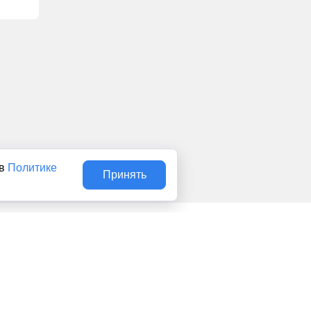
 в
Политике
Принять
Авторы
О нас
Архив
льством об интеллектуальной собственности. Любое
сональные данные (ФЗ 152). При полном или частичном
о для детей. Оригинал текста:
https://news1ivanovo.ru/