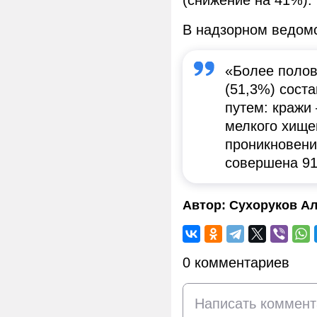
(снижение на 41%).
В надзорном ведомс
«Более полов
(51,3%) сост
путем: кражи 
мелкого хище
проникновени
совершена 91
Автор:
Сухоруков Ал
0 комментариев