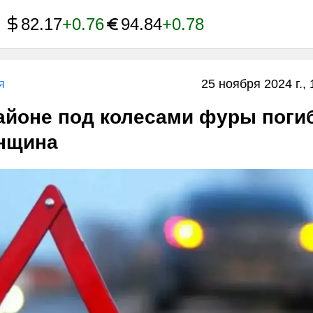
82.17
+0.76
94.84
+0.78
я
25 ноября 2024 г., 
айоне под колесами фуры поги
енщина