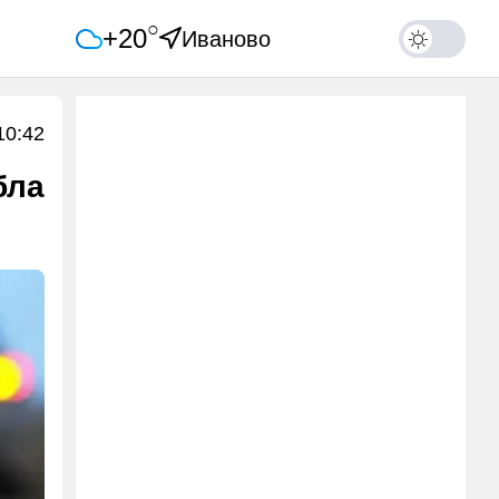
○
+20
Иваново
10:42
бла