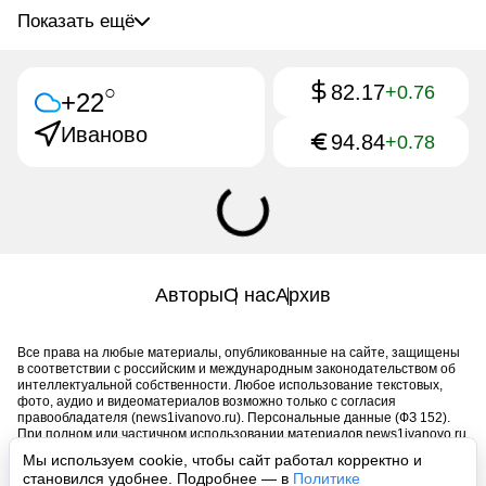
Показать ещё
82.17
○
+0.76
+22
Иваново
94.84
+0.78
Авторы
О нас
Архив
Все права на любые материалы, опубликованные на сайте, защищены
в соответствии с российским и международным законодательством об
интеллектуальной собственности. Любое использование текстовых,
фото, аудио и видеоматериалов возможно только с согласия
правообладателя (news1ivanovo.ru). Персональные данные (ФЗ 152).
При полном или частичном использовании материалов news1ivanovo.ru
активная индексируемая гиперссылка на исходный материал
Мы используем cookie, чтобы сайт работал корректно и
обязательна. Запрещено для детей. Оригинал текста:
становился удобнее. Подробнее — в
Политике
https://news1ivanovo.ru/