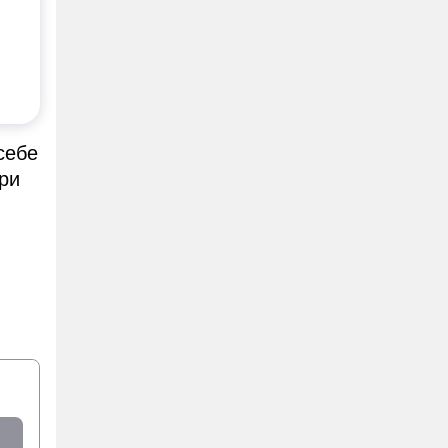
себе
ри