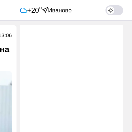
○
+20
Иваново
13:06
 на