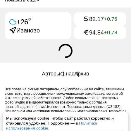
82.17
○
+0.76
+26
Иваново
94.84
+0.78
Авторы
О нас
Архив
Все права на любые материалы, опубликованные на сайте, защищены
в соответствии с российским и международным законодательством об
интеллектуальной собственности. Любое использование текстовых,
фото, аудио и видеоматериалов возможно только с согласия
правообладателя (news1ivanovo.ru). Персональные данные (ФЗ 152).
При полном или частичном использовании материалов news1ivanovo.ru
активная индексируемая гиперссылка на исходный материал
Мы используем cookie, чтобы сайт работал корректно и
обязательна. Запрещено для детей. Оригинал текста:
становился удобнее. Подробнее — в
Политике
https://news1ivanovo.ru/
использования cookie
.