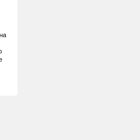
на
о
е