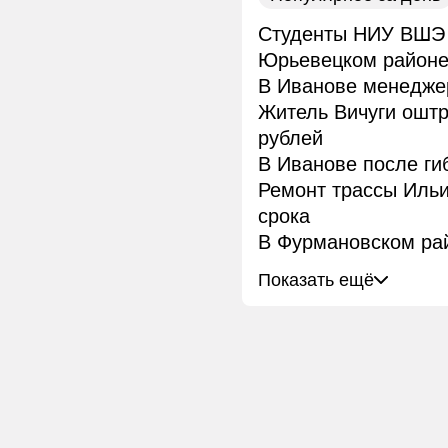
Студенты НИУ ВШЭ 
Юрьевецком район
В Иванове менеджер
Житель Вичуги ошт
рублей
В Иванове после ги
Ремонт трассы Иль
срока
В Фурмановском рай
Показать ещё