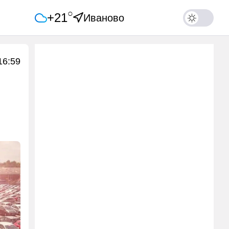
○
+21
Иваново
16:59