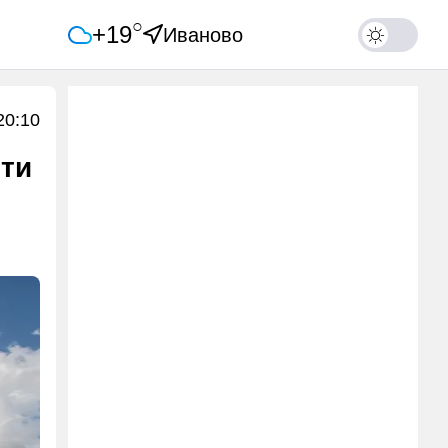
○
+19
Иваново
20:10
сти