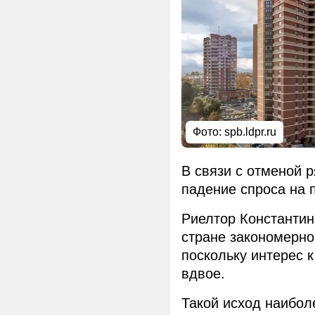
Фото: spb.ldpr.ru
В связи с отменой 
падение спроса на 
Риелтор Константин 
стране закономерно 
поскольку интерес 
вдвое.
Такой исход наибол