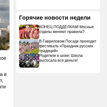
Горячие новости недели
КОНЕЦ ПОДДЕЛКАМ! Мясные
отделы меняют правила?
В Гавриловом Посаде проходит
фестиваль «Праздник русских
традиций»
Родители в шоке: Школа
кое
высосала все деньги!
а в
т,
чти