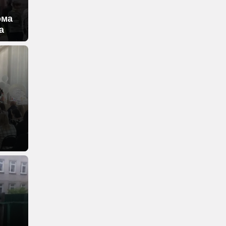
ома
а