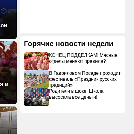
вои
Горячие новости недели
КОНЕЦ ПОДДЕЛКАМ! Мясные
отделы меняют правила?
В Гавриловом Посаде проходит
фестиваль «Праздник русских
я в
традиций»
Родители в шоке: Школа
высосала все деньги!