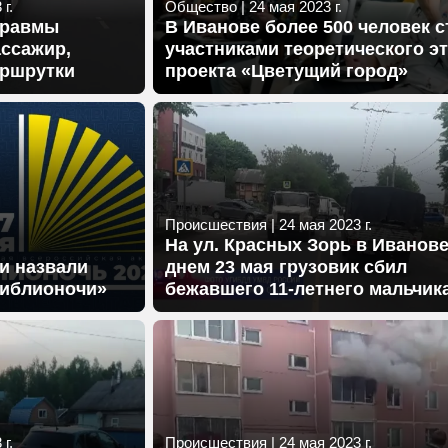
г.
Общество
|
24 мая 2023 г.
травмы
В Иванове более 500 человек с
ассажир,
участниками теоретического э
аршрутки
проекта «Цветущий город»
Происшествия
|
24 мая 2023 г.
На ул. Красных Зорь в Иванов
и назвали
днем 23 мая грузовик сбил
Библионочи»
бежавшего 11-летнего мальчик
г.
Происшествия
|
24 мая 2023 г.