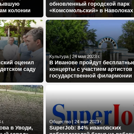
 бывшую
обновленный городской парк
дам колонии
«Комсомольский» в Наволоках
Культура
|
24 мая 2023 г.
нский оценил
В Иванове пройдут бесплатны
детском саду
концерты с участием артистов
государственной филармонии
г.
Общество
|
24 мая 2023 г.
ова в Уводи,
SuperJob: 84% ивановских