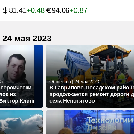
81.41
+0.48
94.06
+0.87
 24 мая 2023
г.
Общество
|
24 мая 2023 г.
 героически
В Гаврилово-Посадском район
лок из
продолжается ремонт дороги 
Виктор Клинг
села Непотягово