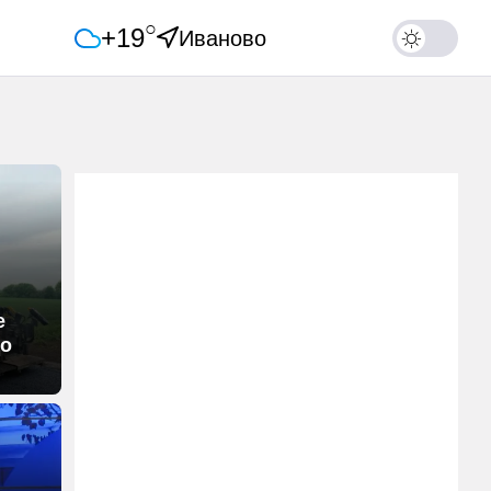
○
+19
Иваново
е
до