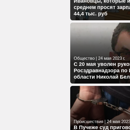
Ивановцы, которые и
среднем просят зарп
44,4 тыс. руб
Общество
|
24 мая 2023 г.
С 20 мая уволен рук
Росздравнадзора по
области Николай Бе
Происшествия
|
24 мая 2023 
В Пучеже суд пригов