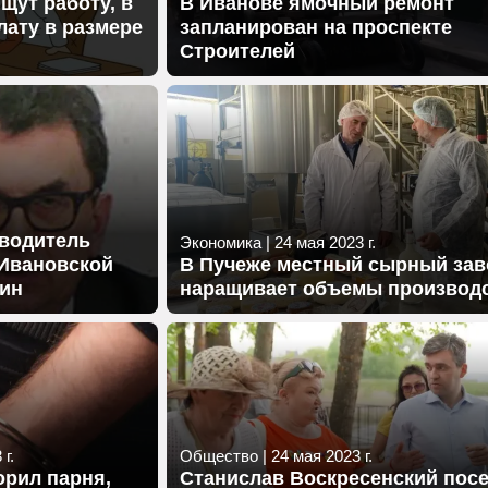
щут работу, в
В Иванове ямочный ремонт
лату в размере
запланирован на проспекте
Строителей
оводитель
Экономика
|
24 мая 2023 г.
 Ивановской
В Пучеже местный сырный зав
лин
наращивает объемы производ
г.
Общество
|
24 мая 2023 г.
орил парня,
Станислав Воскресенский пос