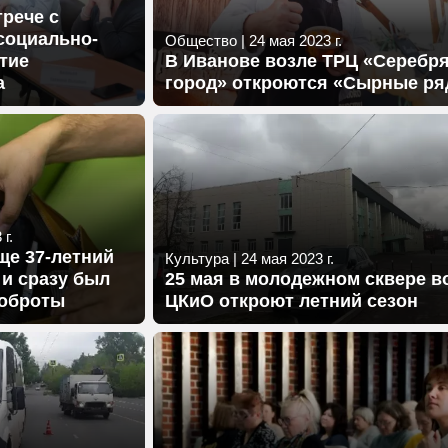
трече с
социально-
Общество
|
24 мая 2023 г.
тие
В Иванове возле ТРЦ «Серебр
а
город» откроются «Сырные р
г.
ще 37-летний
Культура
|
24 мая 2023 г.
 и сразу был
25 мая в молодежном сквере в
доброты
ЦКиО откроют летний сезон