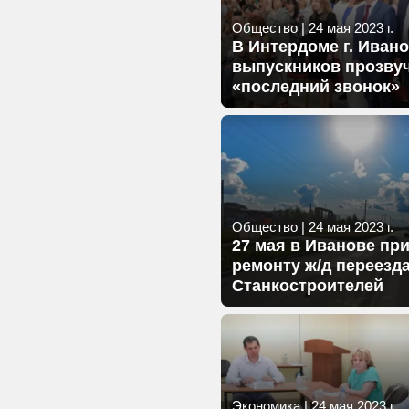
Общество
|
24 мая 2023 г.
В Интердоме г. Иван
выпускников прозву
«последний звонок»
Общество
|
24 мая 2023 г.
27 мая в Иванове при
ремонту ж/д переезда
Станкостроителей
Экономика
|
24 мая 2023 г.