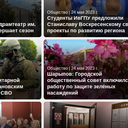
Общество
|
24 мая 2023 г.
Студенты ИвГПУ предложили
драмтеатр им.
Станиславу Воскресенскому с
вершает сезон
проекты по развитию региона
Общество
|
24 мая 2023 г.
Шарыпов: Городской
итарной
общественный совет включилс
ановским
работу по защите зелёных
е СВО
насаждений