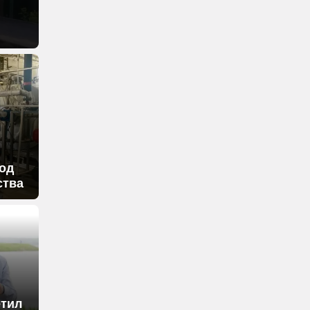
од
ства
етил