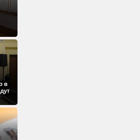
о в
удут