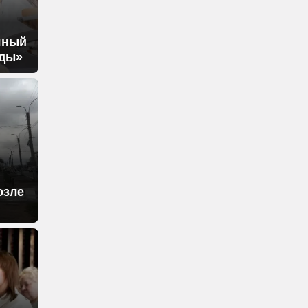
яный
яды»
озле