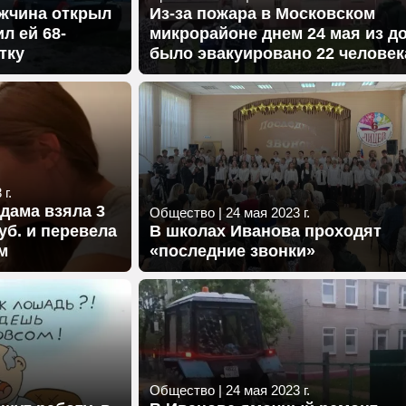
ужчина открыл
Из-за пожара в Московском
л ей 68-
микрорайоне днем 24 мая из д
тку
было эвакуировано 22 человек
г.
дама взяла 3
Общество
|
24 мая 2023 г.
уб. и перевела
В школах Иванова проходят
м
«последние звонки»
Общество
|
24 мая 2023 г.