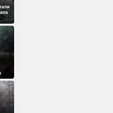
тали
тапа
е
а