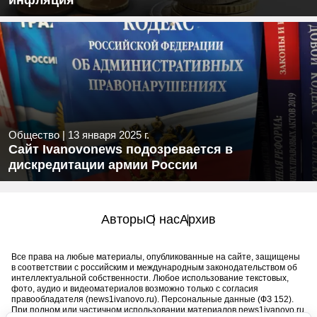
инфляция
Общество
|
13 января 2025 г.
Сайт Ivanovonews подозревается в
дискредитации армии России
Авторы
О нас
Архив
Все права на любые материалы, опубликованные на сайте, защищены
в соответствии с российским и международным законодательством об
интеллектуальной собственности. Любое использование текстовых,
фото, аудио и видеоматериалов возможно только с согласия
правообладателя (news1ivanovo.ru). Персональные данные (ФЗ 152).
При полном или частичном использовании материалов news1ivanovo.ru