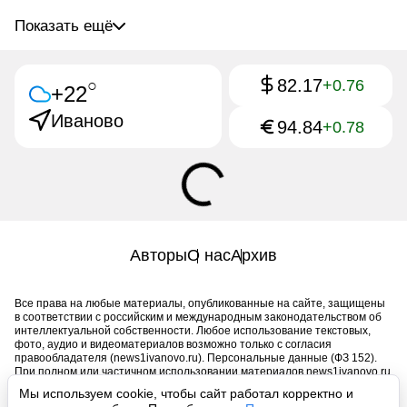
Показать ещё
82.17
○
+0.76
+22
Иваново
94.84
+0.78
Авторы
О нас
Архив
Все права на любые материалы, опубликованные на сайте, защищены
в соответствии с российским и международным законодательством об
интеллектуальной собственности. Любое использование текстовых,
фото, аудио и видеоматериалов возможно только с согласия
правообладателя (news1ivanovo.ru). Персональные данные (ФЗ 152).
При полном или частичном использовании материалов news1ivanovo.ru
активная индексируемая гиперссылка на исходный материал
Мы используем cookie, чтобы сайт работал корректно и
обязательна. Запрещено для детей. Оригинал текста: