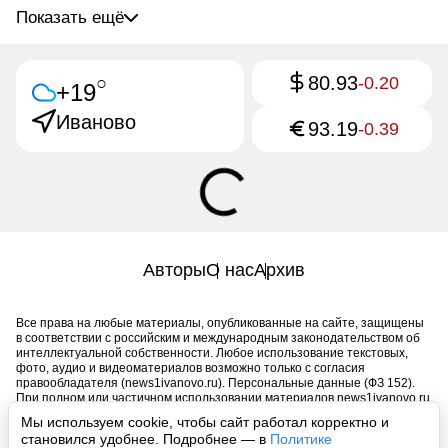
Показать ещё
80.93
○
-0.20
+19
Иваново
93.19
-0.39
Авторы
О нас
Архив
Все права на любые материалы, опубликованные на сайте, защищены
в соответствии с российским и международным законодательством об
интеллектуальной собственности. Любое использование текстовых,
фото, аудио и видеоматериалов возможно только с согласия
правообладателя (news1ivanovo.ru). Персональные данные (ФЗ 152).
При полном или частичном использовании материалов news1ivanovo.ru
активная индексируемая гиперссылка на исходный материал
Мы используем cookie, чтобы сайт работал корректно и
обязательна. Запрещено для детей. Оригинал текста:
становился удобнее. Подробнее — в
Политике
https://news1ivanovo.ru/