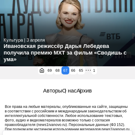
Культура
|
3 апреля
Ивановская режиссёр Дарья Лебедева
получила премию МХТ за фильм «Сводишь с
ума»
...
69
68
67
66
65
1
Авторы
О нас
Архив
Все права на любые материалы, опубликованные на сайте, защищены
в соответствии с российским и международным законодательством об
интеллектуальной собственности. Любое использование текстовых,
фото, аудио и видеоматериалов возможно только с согласия
правообладателя (news1ivanovo.ru). Персональные данные (ФЗ 152).
При полном или частичном использовании материалов news1ivanovo.ru
активная индексируемая гиперссылка на исходный материал