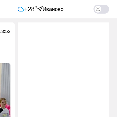
○
+28
Иваново
13:52