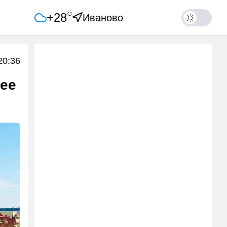
○
+28
Иваново
20:36
лее