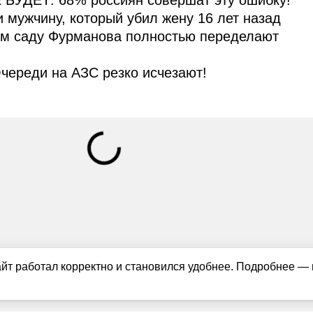
 БУДЕТ: 68% россиян совершат эту ошибку!
и мужчину, который убил жену 16 лет назад
ом саду Фурманова полностью переделают
череди на АЗС резко исчезают!
айт работал корректно и становился удобнее. Подробнее —