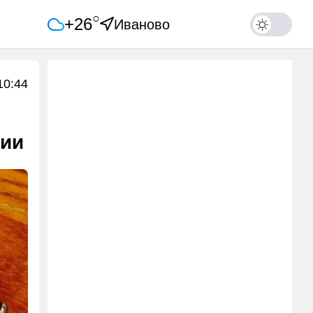
○
+26
Иваново
10:44
сии