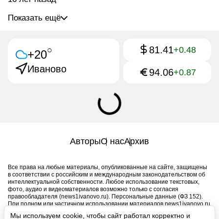
Показать ещё
81.41
○
+0.48
+20
Иваново
94.06
+0.87
Авторы
О нас
Архив
Все права на любые материалы, опубликованные на сайте, защищены
в соответствии с российским и международным законодательством об
интеллектуальной собственности. Любое использование текстовых,
фото, аудио и видеоматериалов возможно только с согласия
правообладателя (news1ivanovo.ru). Персональные данные (ФЗ 152).
При полном или частичном использовании материалов news1ivanovo.ru
активная индексируемая гиперссылка на исходный материал
Мы используем cookie, чтобы сайт работал корректно и
обязательна. Запрещено для детей. Оригинал текста: