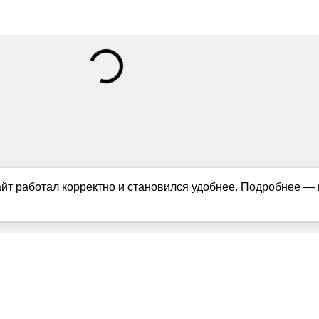
айт работал корректно и становился удобнее. Подробнее —
ащищены в соответствии с российским и международным законодате
можно только с согласия правообладателя (news1ivanovo.ru). Пер