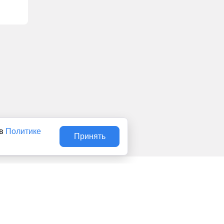
 в
Политике
Принять
Авторы
О нас
Архив
льством об интеллектуальной собственности. Любое
сональные данные (ФЗ 152). При полном или частичном