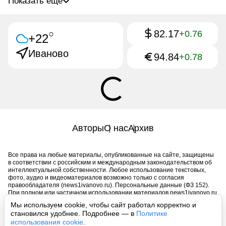
Показать ещё
82.17
○
+0.76
+22
Иваново
94.84
+0.78
Авторы
О нас
Архив
Все права на любые материалы, опубликованные на сайте, защищены
в соответствии с российским и международным законодательством об
интеллектуальной собственности. Любое использование текстовых,
фото, аудио и видеоматериалов возможно только с согласия
правообладателя (news1ivanovo.ru). Персональные данные (ФЗ 152).
При полном или частичном использовании материалов news1ivanovo.ru
активная индексируемая гиперссылка на исходный материал
Мы используем cookie, чтобы сайт работал корректно и
обязательна. Запрещено для детей. Оригинал текста:
становился удобнее. Подробнее — в
Политике
https://news1ivanovo.ru/
использования cookie
.