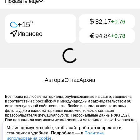
Показать ещё
82.17
○
+0.76
+15
Иваново
94.84
+0.78
Авторы
О нас
Архив
Все права на любые материалы, опубликованные на сайте, защищены
в соответствии с российским и международным законодательством об
интеллектуальной собственности. Любое использование текстовых,
фото, аудио и видеоматериалов возможно только с согласия
правообладателя (news1ivanovo.ru). Персональные данные (ФЗ 152).
При полном или частичном использовании материалов news1ivanovo.ru
активная индексируемая гиперссылка на исходный материал
Мы используем cookie, чтобы сайт работал корректно и
обязательна. Запрещено для детей. Оригинал текста:
становился удобнее. Подробнее — в
Политике
https://news1ivanovo.ru/
использования cookie
.